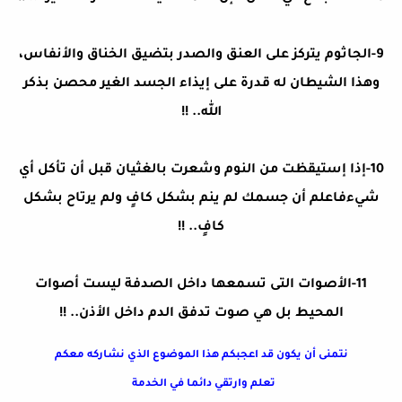
9-الجاثوم يتركز على العنق والصدر بتضيق الخناق والأنفاس،
وهذا الشيطان له قدرة على إيذاء الجسد الغير محصن بذكر
الله.. !!
10-إذا إستيقظت من النوم وشعرت بالغثيان قبل أن تأكل أي
شيءفاعلم أن جسمك لم ينم بشكل كافٍ ولم يرتاح بشكل
كافٍ.. !!
11-الأصوات التى تسمعها داخل الصدفة ليست أصوات
المحيط بل هي صوت تدفق الدم داخل الأذن.. !!
نتمنى أن يكون قد اعجبكم هذا الموضوع الذي نشاركه معكم
تعلم وارتقي دائما في الخدمة