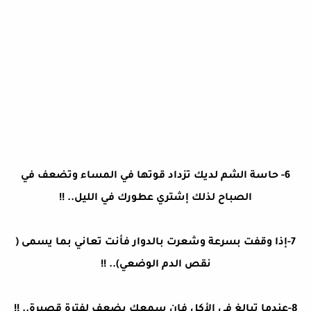
6- حاسة الشم لديك تزداد قوتها في المساء وتضعف في
الصباح لذلك إشتري عطورك في الليل.. !!
7-إذا وقفت بسرعة وشعرت بالدوار فأنت تعاني بما يسمى (
نقص الدم الوضعي).. !!
8-عندما تبالغ في الأكل فإن سمعك يضعف لفترة قصيرة.. !!