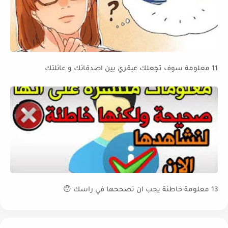
11 معلومة سوف تجعلك عبقري بين اصدقائك و عائلتك
13 معلومة خاطئة يجب ان تصححها في راسك 😯